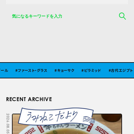
ル
ファースト・グラス
キョーサク
ピラミッド
古代エジプト
RECENT ARCHIVE
2026.08.05
2026.07.29