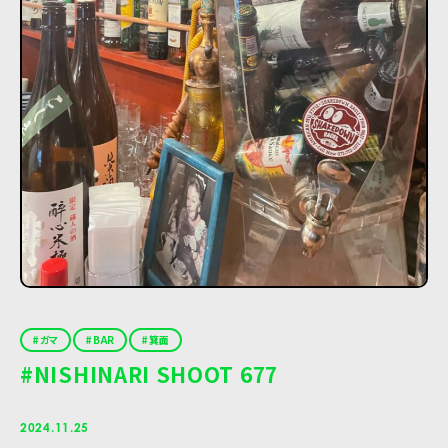
ガマ
BAR
箕面
#NISHINARI SHOOT 677
2024.11.25