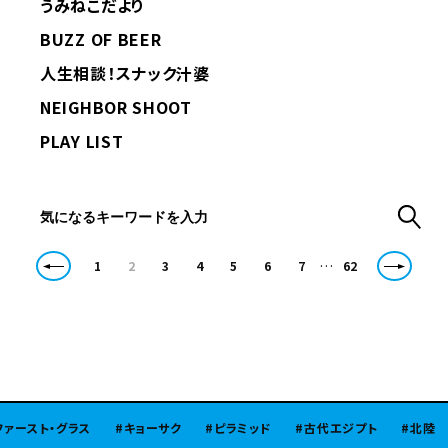
うみねこだより
BUZZ OF BEER
人生相談！スナック汁婆
NEIGHBOR SHOOT
PLAY LIST
…
1
2
3
4
5
6
7
62
・グラス
キョーサク
ピラミッド
古代エジプト
北陸
味噌