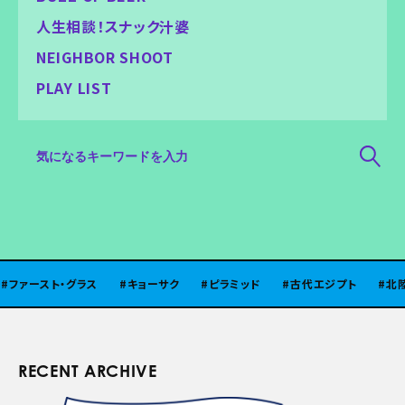
人生相談！スナック汁婆
NEIGHBOR SHOOT
PLAY LIST
・グラス
キョーサク
ピラミッド
古代エジプト
北陸
味噌
RECENT ARCHIVE