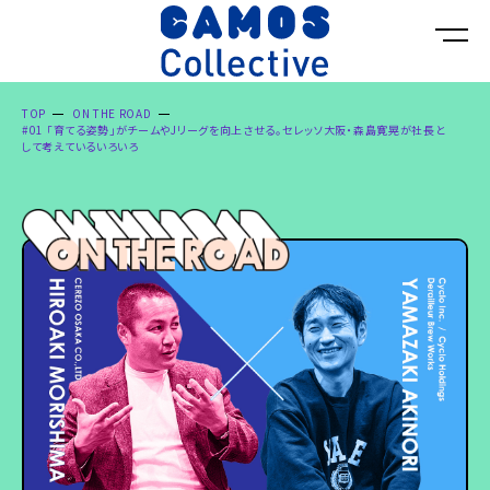
TOP
ON THE ROAD
#01 「育てる姿勢」がチームやJリーグを向上させる。セレッソ大阪・森島寛晃が社長と
して考えているいろいろ