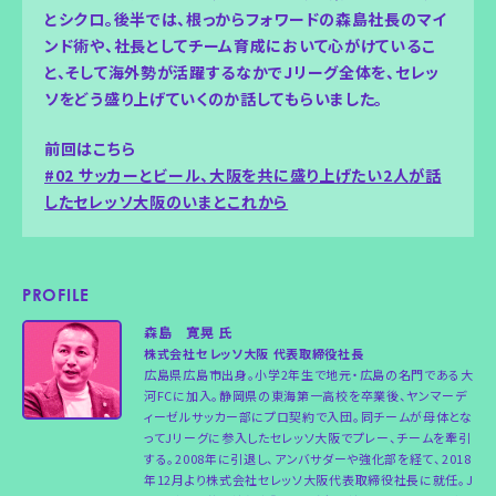
とシクロ。後半では、根っからフォワードの森島社長のマイ
ンド術や、社長としてチーム育成において心がけているこ
と、そして海外勢が活躍するなかでJリーグ全体を、セレッ
ソをどう盛り上げていくのか話してもらいました。
前回はこちら
#02 サッカーとビール、大阪を共に盛り上げたい2人が話
したセレッソ大阪のいまとこれから
PROFILE
森島 寛晃 氏
株式会社セレッソ大阪 代表取締役社長
広島県広島市出身。小学2年生で地元・広島の名門である大
河FCに加入。静岡県の東海第一高校を卒業後、ヤンマーデ
ィーゼルサッカー部にプロ契約で入団。同チームが母体とな
ってJリーグに参入したセレッソ大阪でプレー、チームを牽引
する。2008年に引退し、アンバサダーや強化部を経て、2018
年12月より株式会社セレッソ大阪代表取締役社長に就任。J