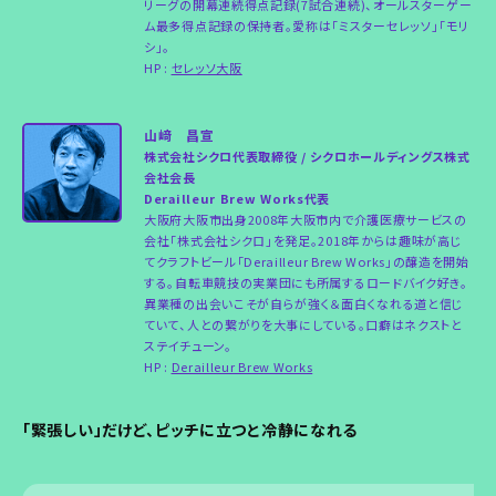
リーグの開幕連続得点記録(7試合連続)、オールスターゲー
ム最多得点記録の保持者。愛称は「ミスターセレッソ」「モリ
シ」。
HP :
セレッソ大阪
山﨑 昌宣
株式会社シクロ代表取締役 / シクロホールディングス株式
会社会長
Derailleur Brew Works代表
大阪府大阪市出身2008年大阪市内で介護医療サービスの
会社「株式会社シクロ」を発足。2018年からは趣味が高じ
てクラフトビール「Derailleur Brew Works」の醸造を開始
する。自転車競技の実業団にも所属するロードバイク好き。
異業種の出会いこそが自らが強く＆面白くなれる道と信じ
ていて、人との繋がりを大事にしている。口癖はネクストと
ステイチューン。
HP :
Derailleur Brew Works
「緊張しい」だけど、ピッチに立つと冷静になれる