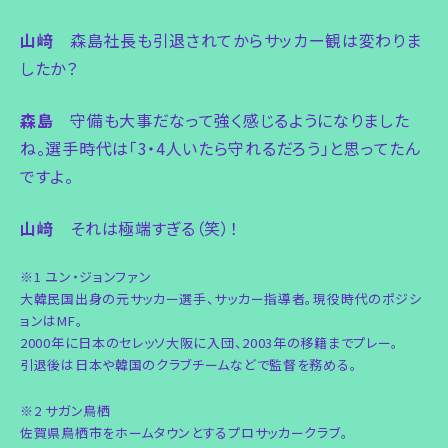
山﨑
森島社長も引退されてからサッカー観は変わりま
したか？
森島
守備も大事だなって強く感じるようになりました
ね。選手時代は「3・4人いたら守れるだろう」と思ってたん
ですよ。
山﨑
それは極端すぎる（笑）！
※1 ユン・ジョンファン
大韓民国出身の元サッカー選手、サッカー指導者。現役時代のポジシ
ョンはMF。
2000年に日本のセレッソ大阪に入団、2003年の移籍までプレー。
引退後は日本や韓国のクラブチームなどで監督を務める。
※2 サガン鳥栖
佐賀県鳥栖市をホームタウンとするプロサッカークラブ。