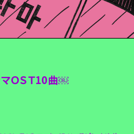
マＯＳＴ10曲￼