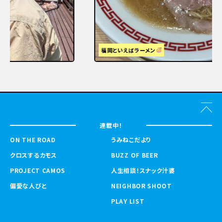
福岡といえばラーメン
連載中！
ON THE ROAD
うみねこだより
クロスするカモス
BUZZ OF BEER
PROJECT CAMOS
人生相談！スナック汁婆
偏愛な人びと
NEIGHBOR SHOOT
PLAY LIST