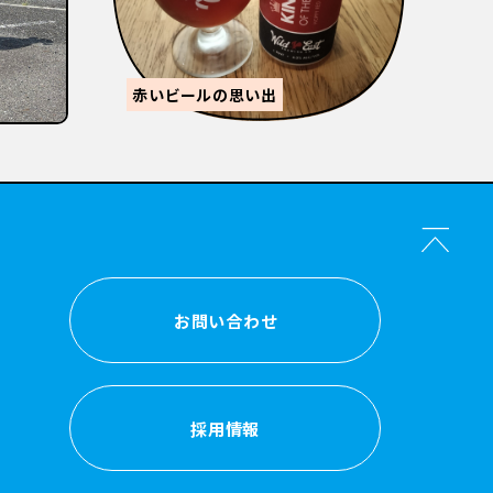
【
感
森的ビール人生②
か？
お問い合わせ
お問い合わせ
採用情報