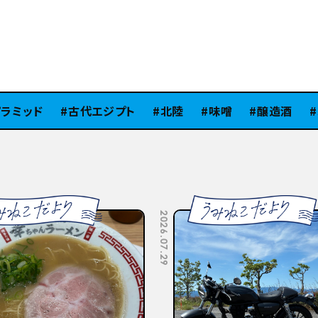
ミッド
古代エジプト
北陸
味噌
醸造酒
Si
2026.07.10