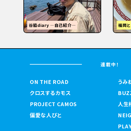
STANDUMINEKOClosingPartyと
3tR
【関西
連載中！
ON THE ROAD
うみ
クロスするカモス
BUZ
PROJECT CAMOS
人生
偏愛な人びと
NEI
PLAY