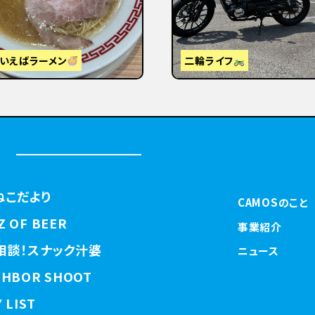
視察】東京から大阪・京都へ
はじめまして
ねこだより
CAMOSのこと
Z OF BEER
事業紹介
相談！スナック汁婆
ニュース
GHBOR SHOOT
 LIST