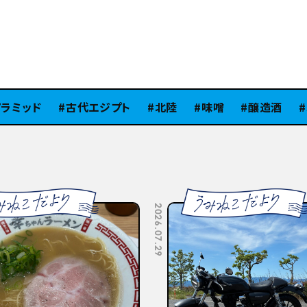
ミッド
古代エジプト
北陸
味噌
醸造酒
Si
2026.07.10