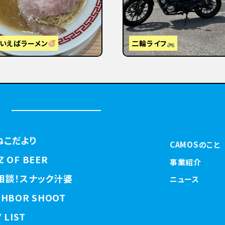
視察】東京から大阪・京都へ
はじめまして
ねこだより
CAMOSのこと
Z OF BEER
事業紹介
相談！スナック汁婆
ニュース
GHBOR SHOOT
 LIST