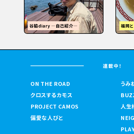
STANDUMINEKOClosingPartyと
3tR
【関西
連載中！
ON THE ROAD
うみ
クロスするカモス
BUZ
PROJECT CAMOS
人生
偏愛な人びと
NEI
PLAY