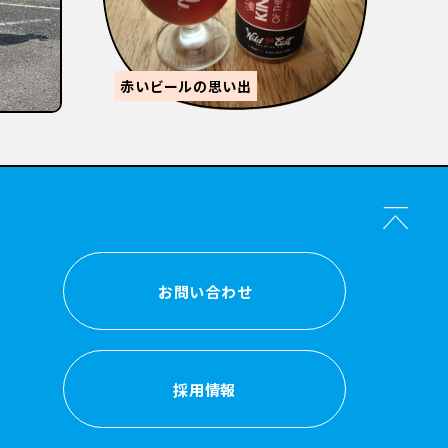
【
感
森的ビール人生②
か？
お問い合わせ
お問い合わせ
採用情報