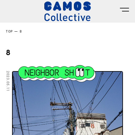
TOP
8
8
2023.05.11