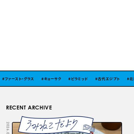
ファースト・グラス
キョーサク
ピラミッド
古代エジプト
北陸
RECENT ARCHIVE
2026.08.05
2026.07.29