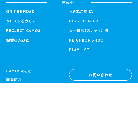
連載中！
ON THE ROAD
うみねこだより
クロスするカモス
BUZZ OF BEER
PROJECT CAMOS
人生相談！スナック汁婆
偏愛な人びと
NEIGHBOR SHOOT
PLAY LIST
CAMOSのこと
お問い合わせ
事業紹介
お問い合わせ
ニュース
採用情報
採用情報
CAMOS Collective
〒557-0031 大阪府大阪市西成区鶴見橋
1-6-32
Google Map