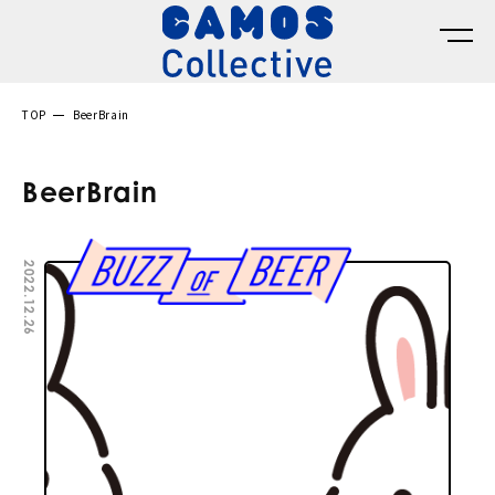
TOP
BeerBrain
BeerBrain
2022.12.26