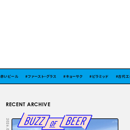
いビール
ファースト・グラス
キョーサク
ピラミッド
古代エジ
RECENT ARCHIVE
2026.08.05