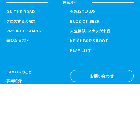
連載中！
ON THE ROAD
うみねこだより
クロスするカモス
BUZZ OF BEER
PROJECT CAMOS
人生相談！スナック汁婆
偏愛な人びと
NEIGHBOR SHOOT
PLAY LIST
CAMOSのこと
お問い合わせ
事業紹介
お問い合わせ
ニュース
採用情報
採用情報
CAMOS Collective
〒557-0031 大阪府大阪市西成区鶴見橋
1-6-32
Google Map