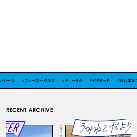
ビール
ファースト・グラス
キョーサク
ピラミッド
古代エジプ
RECENT ARCHIVE
2026.08.05
2026.07.29