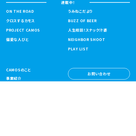
連載中！
ON THE ROAD
うみねこだより
クロスするカモス
BUZZ OF BEER
PROJECT CAMOS
人生相談！スナック汁婆
偏愛な人びと
NEIGHBOR SHOOT
PLAY LIST
CAMOSのこと
お問い合わせ
事業紹介
お問い合わせ
ニュース
採用情報
採用情報
CAMOS Collective
〒557-0031 大阪府大阪市西成区鶴見橋
1-6-32
Google Map