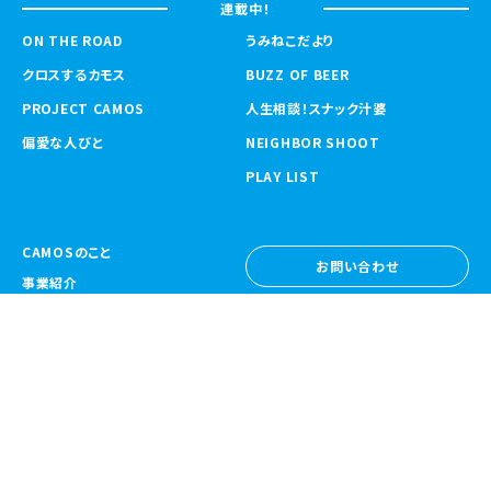
連載中！
ON THE ROAD
うみねこだより
クロスするカモス
BUZZ OF BEER
PROJECT CAMOS
人生相談！スナック汁婆
偏愛な人びと
NEIGHBOR SHOOT
PLAY LIST
CAMOSのこと
お問い合わせ
事業紹介
お問い合わせ
ニュース
採用情報
採用情報
CAMOS Collective
〒557-0031 大阪府大阪市西成区鶴見橋
1-6-32
Google Map