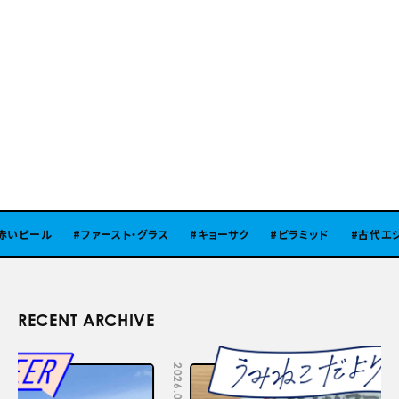
ビール
ファースト・グラス
キョーサク
ピラミッド
古代エジプ
RECENT ARCHIVE
2026.08.05
2026.07.29