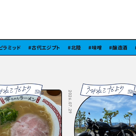
ミッド
古代エジプト
北陸
味噌
醸造酒
Si
2026.07.10