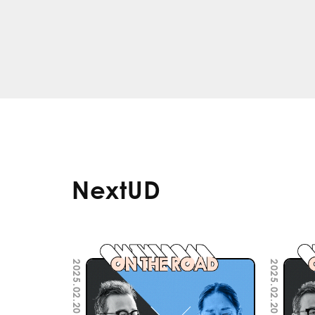
NextUD
2025.02.20
2025.02.20