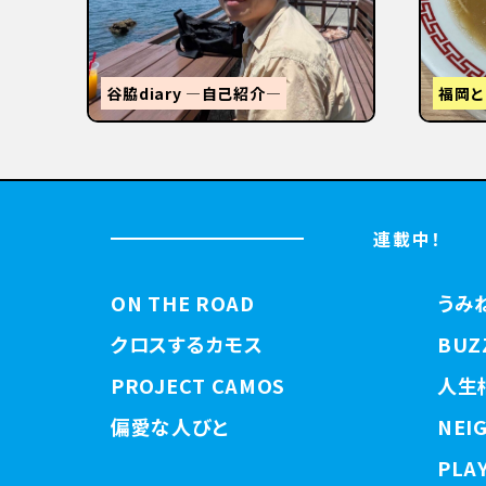
STANDUMINEKOClosingPartyと
3tR
【関西
連載中！
ON THE ROAD
うみ
クロスするカモス
BUZ
PROJECT CAMOS
人生
偏愛な人びと
NEI
PLAY