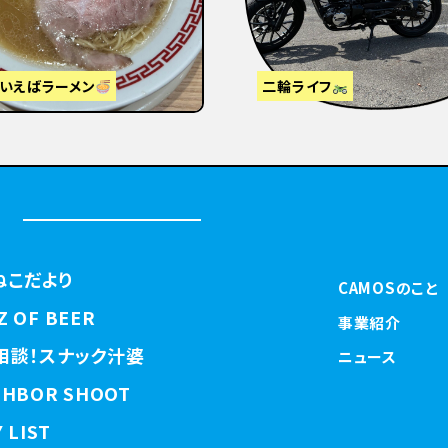
視察】東京から大阪・京都へ
はじめまして
ねこだより
CAMOSのこと
Z OF BEER
事業紹介
相談！スナック汁婆
ニュース
GHBOR SHOOT
 LIST