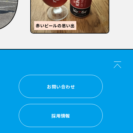
【
感
森的ビール人生②
か？
お問い合わせ
お問い合わせ
採用情報