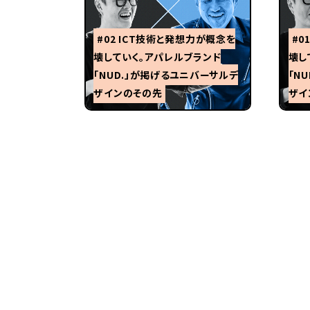
#02 ICT技術と発想力が概念を
#0
壊していく。アパレルブランド
壊し
「NUD.」が掲げるユニバーサルデ
「N
ザインのその先
ザイ