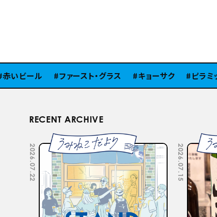
いビール
ファースト・グラス
キョーサク
ピラミッド
RECENT ARCHIVE
2026.07.22
2026.07.15