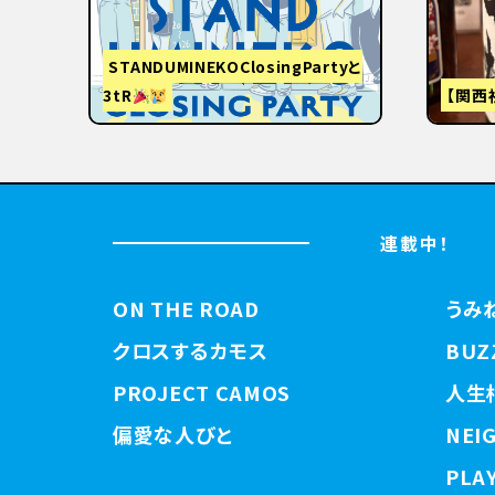
STANDUMINEKOClosingPartyと
3tR
【関西
連載中！
ON THE ROAD
うみ
クロスするカモス
BUZ
PROJECT CAMOS
人生
偏愛な人びと
NEI
PLAY