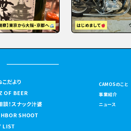
視察】東京から大阪・京都へ
はじめまして
ねこだより
CAMOSのこと
Z OF BEER
事業紹介
相談！スナック汁婆
ニュース
GHBOR SHOOT
 LIST