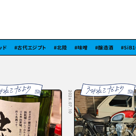
古代エジプト
北陸
味噌
醸造酒
SiB100
2026.07.10