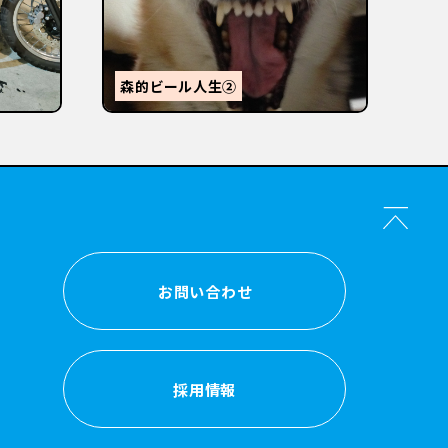
【
感
森的ビール人生②
か？
お問い合わせ
お問い合わせ
採用情報