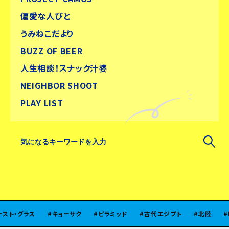
偏愛な人びと
うみねこだより
BUZZ OF BEER
人生相談！スナック汁婆
NEIGHBOR SHOOT
PLAY LIST
キョーサク
ピラミッド
古代エジプト
北陸
味噌
醸