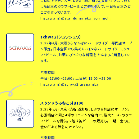
こ初のキッチンカー。Derailleur Brew Works をはじめと
した日本のクラフトビールとアテを積んで、今日も日本のど
こかを走っています。
Instagram：
@standumineko_yorimichi
schwa2（シュワシュワ）
2022年4月、大阪うらなんばにハードサイダー専門店オープ
ン予定。日本全国から集めた、様々なハードサイダー、クラ
フトビール、お酒にぴったりな料理を たんまりご用意してい
ます。
営業時間
平日）17:00～23:00 / 土日祝）15:00～23:00
Instagram：
@schwa2.uranamba
スタンドうみねこSiB100
2023年8月、東京・渋谷 道玄坂、しぶや百軒店にオープン。
心斎橋店と同じ4坪のミニマムな店内で、最大21TAPのクラ
フトビールを提供。２階は缶ビールの販売も。一期一会の出
会いがある渋谷のオアシス。
営業時間