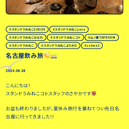
スタンドうみねこSiB100
スタンドうみねこyoca
スタンドうみねこはなれ
スタンドうみねこコト
山ノ麓TAPROOM
スタンドうみねこ
スタンドうみねこよりみち
schwa2
名古屋飲み旅
2024.08.28
こんにちは！
スタンドうみねこコトスタッフのさやかです
お盆も終わりましたが、夏休み旅行を兼ねてつい先日名
古屋に行ってきました!!