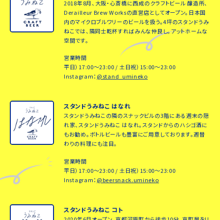
2018年8月、大阪・心斎橋に西成のクラフトビール 醸造所、
Derailleur Brew Worksの直営店としてオープン。日本国
内のマイクロブルワリーのビールを扱う。4坪のスタンドうみ
ねこでは、隣同士乾杯すればみんな仲良し。アットホームな
空間です。
営業時間
平日）17:00～23:00 / 土日祝）15:00～23:00
Instagram：
@stand_umineko
スタンドうみねこ はなれ
スタンドうみねこの隣のスナックビルの3階にある週末の隠
れ家、スタンドうみねこ はなれ。スタンドからのハシゴ酒に
もお勧め。ボトルビールも豊富にご用意しております。週替
わりの料理にも注目。
営業時間
平日）17:00～23:00 / 土日祝）15:00～23:00
Instagram：
@beersnack.umineko
スタンドうみねこ コト
2020年6月オープン。京都河原町から徒歩10分。京町屋をリ