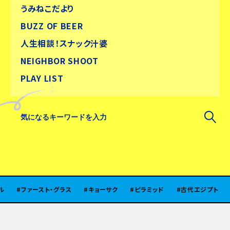
うみねこだより
BUZZ OF BEER
人生相談！スナック汁婆
NEIGHBOR SHOOT
PLAY LIST
ファースト・グラス
キョーサク
ピラミッド
古代エジプト
北陸