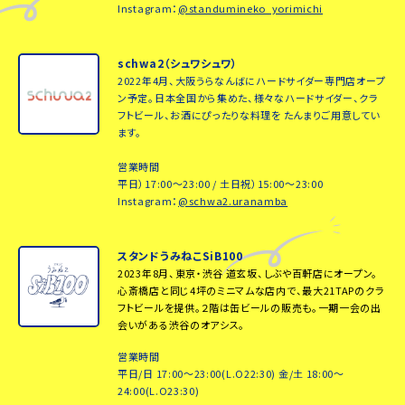
Instagram：
@standumineko_yorimichi
schwa2（シュワシュワ）
2022年4月、大阪うらなんばにハードサイダー専門店オープ
ン予定。日本全国から集めた、様々なハードサイダー、クラ
フトビール、お酒にぴったりな料理を たんまりご用意してい
ます。
営業時間
平日）17:00～23:00 / 土日祝）15:00～23:00
Instagram：
@schwa2.uranamba
スタンドうみねこSiB100
2023年8月、東京・渋谷 道玄坂、しぶや百軒店にオープン。
心斎橋店と同じ4坪のミニマムな店内で、最大21TAPのクラ
フトビールを提供。２階は缶ビールの販売も。一期一会の出
会いがある渋谷のオアシス。
営業時間
平日/日 17:00～23:00(L.O22:30) 金/土 18:00～
24:00(L.O23:30)