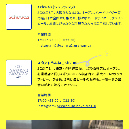
schwa2（シュワシュワ）
2022年5月、大阪うらなんばにオープン。ハードサイダー専
門店。日本全国から集めた、様々なハードサイダー、クラフト
ビール、お酒にぴったりな料理をたんまりご用意しています。
営業時間
17:00～23:00(L.O22:30)
Instagram：
@schwa2.uranamba
スタンドうみねこSiB100
2023年8月、東京・渋谷 道玄坂、しぶや百軒店にオープン。
心斎橋店と同じ4坪のミニマムな店内で、最大21TAPのクラ
フトビールを提供。２階は缶ビールの販売も。一期一会の出
会いがある渋谷のオアシス。
営業時間
17:00～23:00(L.O22:30)
Instagram：
@standumineko.sib100