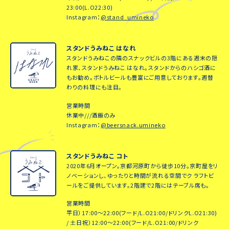
23:00(L.O22:30)
Instagram：
@stand_umineko
スタンドうみねこ はなれ
スタンドうみねこの隣のスナックビルの3階にある週末の隠
れ家、スタンドうみねこ はなれ。スタンドからのハシゴ酒に
もお勧め。ボトルビールも豊富にご用意しております。週替
わりの料理にも注目。
営業時間
休業中///酒飯のみ
Instagram：
@beersnack.umineko
スタンドうみねこ コト
2020年6月オープン。京都河原町から徒歩10分。京町屋をリ
ノベーションし、ゆったりと時間が流れる空間でク ラフトビ
ールをご提供しています。2階建で2階にはテーブル席も。
営業時間
平日）17:00～22:00(フード/L.O21:00/ドリンクL.O21:30)
/ 土日祝）12:00～22:00(フード/L.O21:00/ドリンク