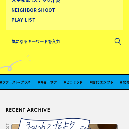
人生相談！スナック汁婆
NEIGHBOR SHOOT
PLAY LIST
ラス
キョーサク
ピラミッド
古代エジプト
北陸
味噌
RECENT ARCHIVE