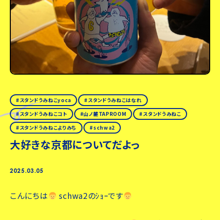
スタンドうみねこyoca
スタンドうみねこはなれ
スタンドうみねこコト
山ノ麓TAPROOM
スタンドうみねこ
スタンドうみねこよりみち
schwa2
大好きな京都についてだよっ
2025.03.05
こんにちは
schwa2のｼｮｰです