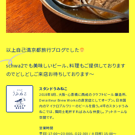
以上自己満京都旅行ブログでした
schwa2でも美味しいビール、料理もご提供しております
のでどしどしご来店お待ちしております〜
スタンドうみねこ
2018年8月、大阪・心斎橋に西成のクラフトビール 醸造所、
Derailleur Brew Worksの直営店としてオープン。日本国
内のマイクロブルワリーのビールを扱う。4坪のスタンドうみ
ねこでは、隣同士乾杯すればみんな仲良し。アットホームな
空間です。
営業時間
平日）17:00～23:00(L.O22:30) / 土日祝）15:00～