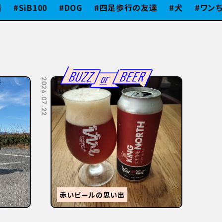
SiB100
DOG
四足歩行の友達
犬
ワンちゃん
2026.07.08
2026.07.06
【
感
森的ビール人生②
か？