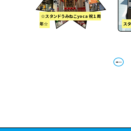
☆スタンドうみねこyoca 祝１周
年☆
ス