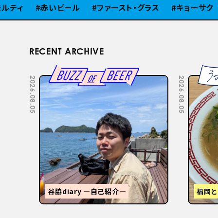
ィ
赤いビール
ファースト・グラス
キョーサク
ピ
RECENT ARCHIVE
2026.07.22
2026.07.15
STANDUMINEKOClosingPartyと
3tR
【関西