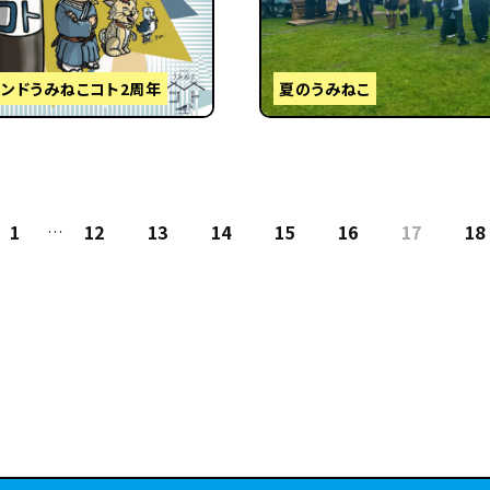
タンドうみねこコト2周年
夏のうみねこ
1
12
13
14
15
16
17
18
…