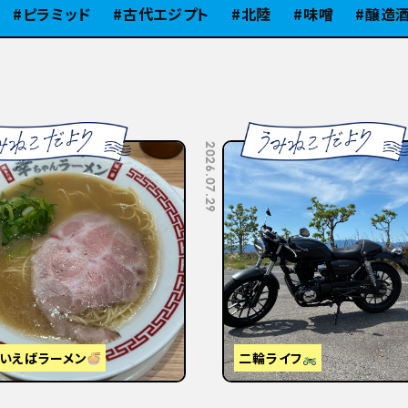
ラミッド
古代エジプト
北陸
味噌
醸造酒
2026.07.10
視察】東京から大阪・京都へ
はじめまして