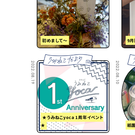
初めまして～
9
2022.08.19
2022.08.10
★うみねこyoca 1周年イベント
★
祇園