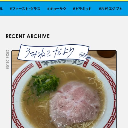
ァースト・グラス
キョーサク
ピラミッド
古代エジプト
北陸
RECENT ARCHIVE
2026.08.05
2026.07.29