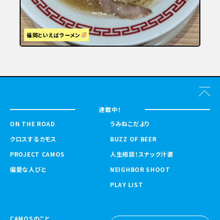
福岡といえばラーメン
連載中！
ON THE ROAD
うみねこだより
クロスするカモス
BUZZ OF BEER
PROJECT CAMOS
人生相談！スナック汁婆
偏愛な人びと
NEIGHBOR SHOOT
PLAY LIST
CAMOSのこと