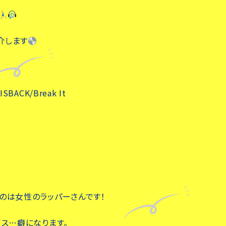
介します
ACK/Break It
のは女性のラッパーさんです！
イス…癖になります。