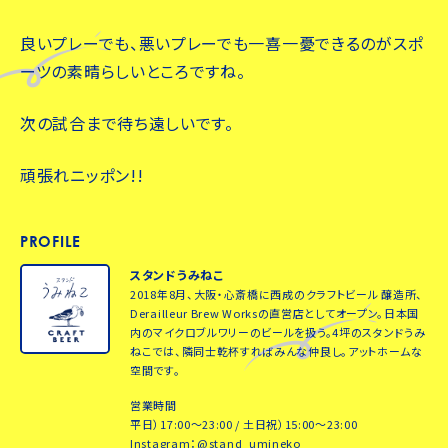
良いプレーでも、悪いプレーでも一喜一憂できるのがスポ
ーツの素晴らしいところですね。
次の試合まで待ち遠しいです。
頑張れニッポン!!
PROFILE
スタンドうみねこ
2018年8月、大阪・心斎橋に西成のクラフトビール 醸造所、
Derailleur Brew Worksの直営店としてオープン。日本国
内のマイクロブルワリーのビールを扱う。4坪のスタンドうみ
ねこでは、隣同士乾杯すればみんな仲良し。アットホームな
空間です。
営業時間
平日）17:00～23:00 / 土日祝）15:00～23:00
Instagram：
@stand_umineko