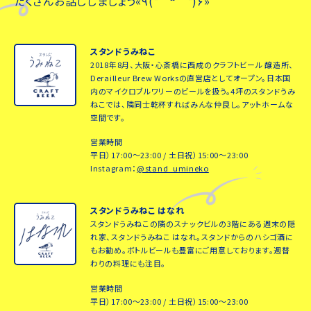
たくさんお話ししましょう«٩(*´ ꒳ `*)۶»
スタンドうみねこ
2018年8月、大阪・心斎橋に西成のクラフトビール 醸造所、
Derailleur Brew Worksの直営店としてオープン。日本国
内のマイクロブルワリーのビールを扱う。4坪のスタンドうみ
ねこでは、隣同士乾杯すればみんな仲良し。アットホームな
空間です。
営業時間
平日）17:00～23:00 / 土日祝）15:00～23:00
Instagram：
@stand_umineko
スタンドうみねこ はなれ
スタンドうみねこの隣のスナックビルの3階にある週末の隠
れ家、スタンドうみねこ はなれ。スタンドからのハシゴ酒に
もお勧め。ボトルビールも豊富にご用意しております。週替
わりの料理にも注目。
営業時間
平日）17:00～23:00 / 土日祝）15:00～23:00