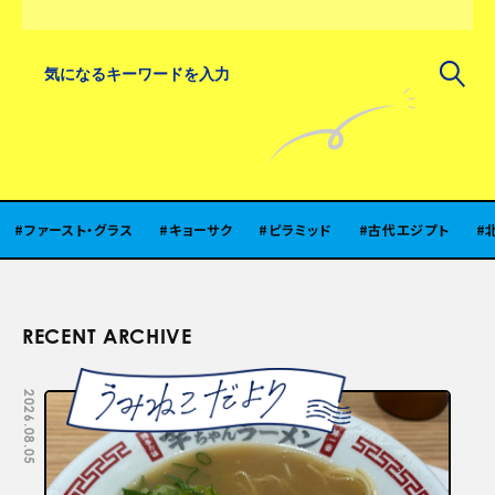
スト・グラス
キョーサク
ピラミッド
古代エジプト
北陸
RECENT ARCHIVE
2026.08.05
2026.07.29