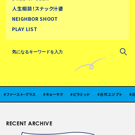
人生相談！スナック汁婆
NEIGHBOR SHOOT
PLAY LIST
スト・グラス
キョーサク
ピラミッド
古代エジプト
北陸
RECENT ARCHIVE