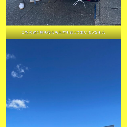
ご覧の通り横も後ろも天井もあって無いようなもん