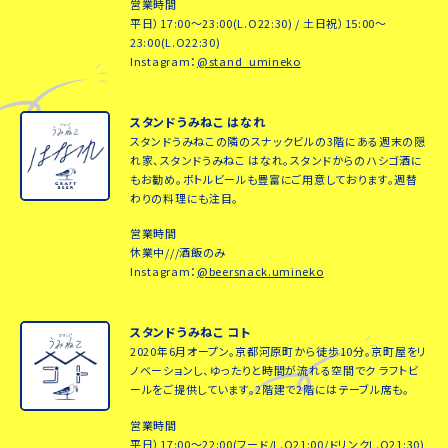
営業時間
平日）17:00～23:00(L.O22:30) / 土日祝）15:00～
23:00(L.O22:30)
Instagram：
@stand_umineko
スタンドうみねこ はなれ
スタンドうみねこの隣のスナックビルの3階にある週末の隠
れ家、スタンドうみねこ はなれ。スタンドからのハシゴ酒に
もお勧め。ボトルビールも豊富にご用意しております。週替
わりの料理にも注目。
営業時間
休業中///酒飯のみ
Instagram：
@beersnack.umineko
スタンドうみねこ コト
2020年6月オープン。京都河原町から徒歩10分。京町屋をリ
ノベーションし、ゆったりと時間が流れる空間でク ラフトビ
ールをご提供しています。2階建で2階にはテーブル席も。
営業時間
平日）17:00～22:00(フード/L.O21:00/ドリンクL.O21:30)