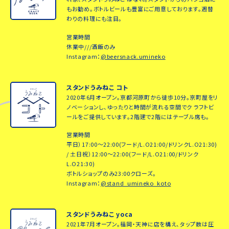
もお勧め。ボトルビールも豊富にご用意しております。週替
わりの料理にも注目。
営業時間
休業中///酒飯のみ
Instagram：
@beersnack.umineko
スタンドうみねこ コト
2020年6月オープン。京都河原町から徒歩10分。京町屋をリ
ノベーションし、ゆったりと時間が流れる空間でク ラフトビ
ールをご提供しています。2階建で2階にはテーブル席も。
営業時間
平日）17:00～22:00(フード/L.O21:00/ドリンクL.O21:30)
/ 土日祝）12:00～22:00(フード/L.O21:00/ドリンク
L.O21:30)
ボトルショップのみ23:00クローズ。
Instagram：
@stand_umineko_koto
スタンドうみねこ yoca
2021年7月オープン。福岡・天神に店を構え、タップ数は圧