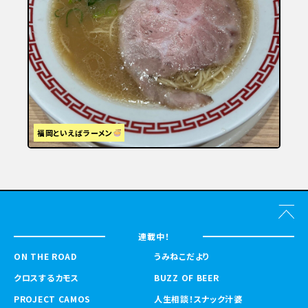
福岡といえばラーメン
連載中！
ON THE ROAD
うみねこだより
クロスするカモス
BUZZ OF BEER
PROJECT CAMOS
人生相談！スナック汁婆