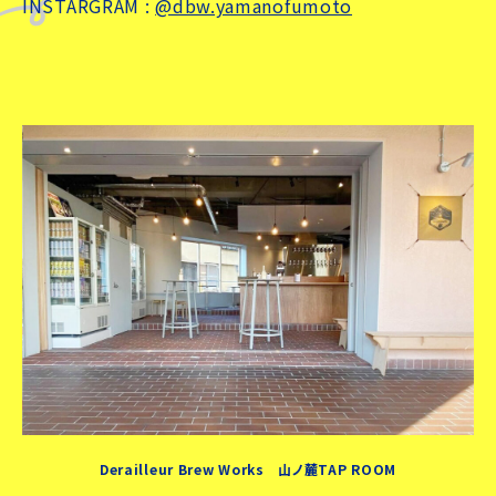
INSTARGRAM :
@dbw.yamanofumoto
Derailleur Brew Works 山ノ麓TAP ROOM