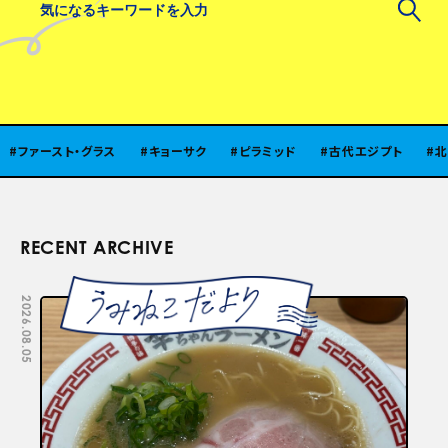
ト・グラス
キョーサク
ピラミッド
古代エジプト
北陸
味
RECENT ARCHIVE
2026.08.05
2026.07.29