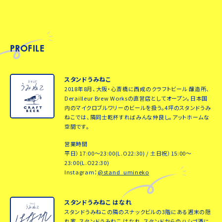
PROFILE
スタンドうみねこ
2018年8月、大阪・心斎橋に西成のクラフトビール 醸造所、
Derailleur Brew Worksの直営店としてオープン。日本国
内のマイクロブルワリーのビールを扱う。4坪のスタンドうみ
ねこでは、隣同士乾杯すればみんな仲良し。アットホームな
空間です。
営業時間
平日）17:00～23:00(L.O22:30) / 土日祝）15:00～
23:00(L.O22:30)
Instagram：
@stand_umineko
スタンドうみねこ はなれ
スタンドうみねこの隣のスナックビルの3階にある週末の隠
れ家、スタンドうみねこ はなれ。スタンドからのハシゴ酒に