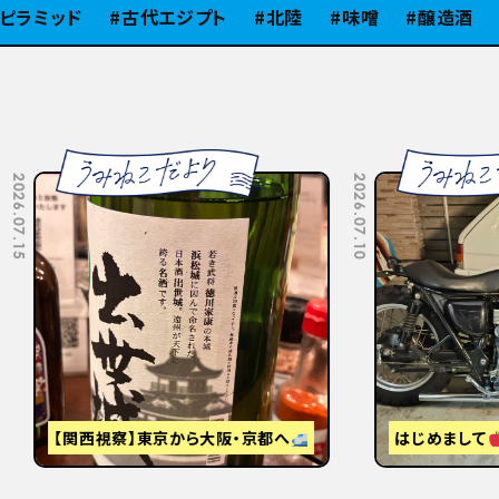
ミッド
古代エジプト
北陸
味噌
醸造酒
SiB
2026.07.10
視察】東京から大阪・京都へ
はじめまして