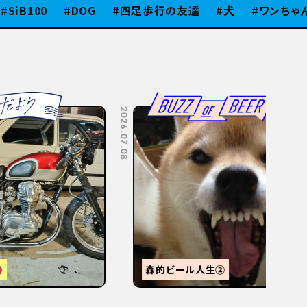
100
DOG
四足歩行の友達
犬
ワンちゃん
2026.07.08
2026.07.06
【
感
森的ビール人生②
か？