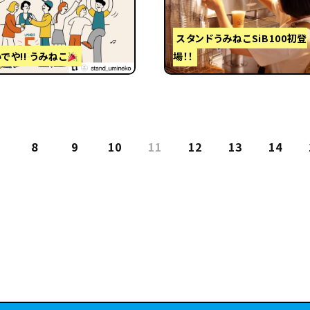
スタンドうみねこSiB100初登
でや!! うみねこ
場！！
8
9
10
11
12
13
14