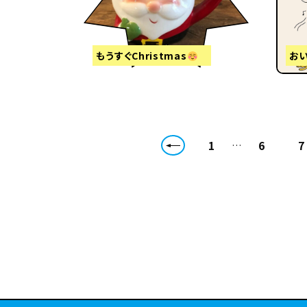
もうすぐChristmas
おい
1
6
7
…