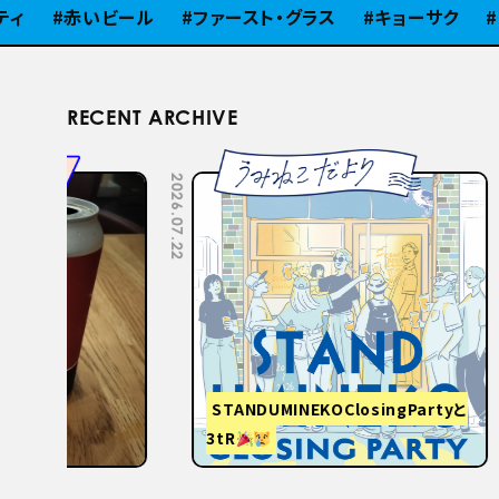
赤いビール
ファースト・グラス
キョーサク
ピラ
RECENT ARCHIVE
2026.07.22
2026.07.15
STANDUMINEKOClosingPartyと
3tR
【関西