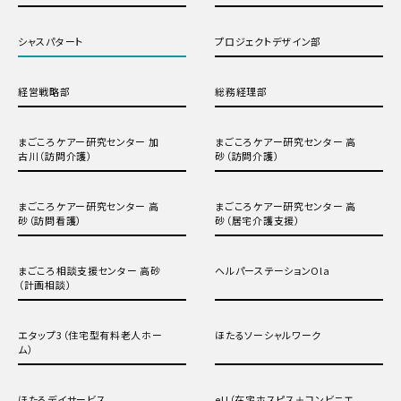
シャスパタート
プロジェクトデザイン部
経営戦略部
総務経理部
まごころケアー研究センター 加
まごころケアー研究センター 高
古川（訪問介護）
砂（訪問介護）
まごころケアー研究センター 高
まごころケアー研究センター 高
砂（訪問看護）
砂（居宅介護支援）
まごころ相談支援センター 高砂
ヘルパーステーションOla
（計画相談）
エタップ3（住宅型有料老人ホー
ほたるソーシャルワーク
ム）
ほたるデイサービス
eU（在宅ホスピス＋コンビニエ