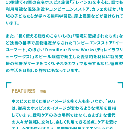
10階建て48室の在宅ホスピス施設「テレイン0」を中心に、誰でも
利用可能な温浴施設やコンビニエンスストア、カフェのほか、地
域の子どもたちが学べる無料学習塾、屋上農園などが設けられて
います。
また、「長く使える飽きのこないもの」「環境に配慮されたもの」な
ど独自の基準で品物選定がなされたコンビニエンスストア「イー
ユーマート」のほか、「Derailleur Brew Works（ディレイラブリ
ューワークス）」のビール醸造で発生した麦芽粕を材料に就労支
援の部署がケーキをつくり、それをカフェで販売するなど、循環型
の生活を目指した施設にもなっています。
FEATURES
特徴
ホスピスと聞くと暗いイメージを抱く人も多いなか、「eU」
は、従来のホスピスのイメージが変わるような場所を目指
しています。緩和ケアのみの場所ではなく、さまざまな世代
の人々が気軽に交流し、楽しく利用できる拠点。ケアを受け
る人、ケアを提供する人。学習塾を利用する子どもたちや、