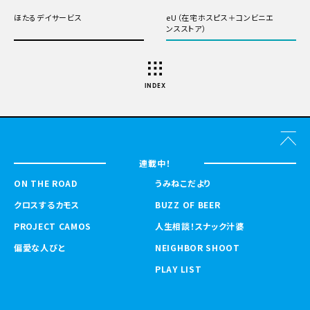
ほたるデイサービス
eU（在宅ホスピス＋コンビニエ
ンスストア）
INDEX
連載中！
ON THE ROAD
うみねこだより
クロスするカモス
BUZZ OF BEER
PROJECT CAMOS
人生相談！スナック汁婆
偏愛な人びと
NEIGHBOR SHOOT
PLAY LIST