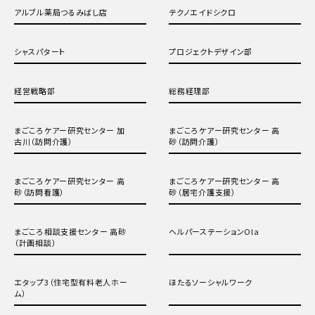
アルブル薬局つるみばし店
テクノエイドシクロ
シャスパタート
プロジェクトデザイン部
経営戦略部
総務経理部
まごころケアー研究センター 加
まごころケアー研究センター 高
古川（訪問介護）
砂（訪問介護）
まごころケアー研究センター 高
まごころケアー研究センター 高
砂（訪問看護）
砂（居宅介護支援）
まごころ相談支援センター 高砂
ヘルパーステーションOla
（計画相談）
エタップ3（住宅型有料老人ホー
ほたるソーシャルワーク
ム）