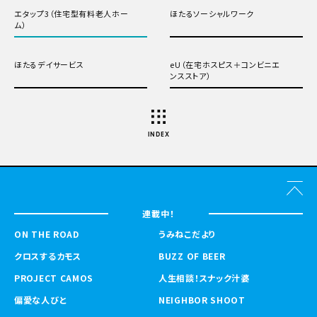
エタップ3（住宅型有料老人ホー
ほたるソーシャルワーク
ム）
ほたるデイサービス
eU（在宅ホスピス＋コンビニエ
ンスストア）
INDEX
連載中！
ON THE ROAD
うみねこだより
クロスするカモス
BUZZ OF BEER
PROJECT CAMOS
人生相談！スナック汁婆
偏愛な人びと
NEIGHBOR SHOOT