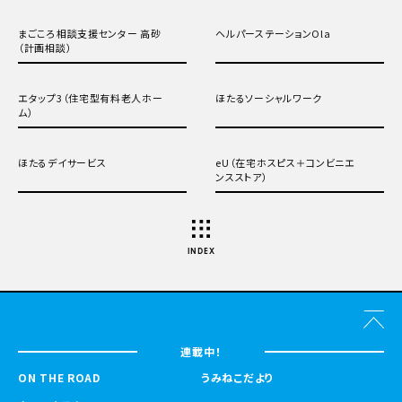
まごころ相談支援センター 高砂
ヘルパーステーションOla
（計画相談）
エタップ3（住宅型有料老人ホー
ほたるソーシャルワーク
ム）
ほたるデイサービス
eU（在宅ホスピス＋コンビニエ
ンスストア）
INDEX
連載中！
ON THE ROAD
うみねこだより